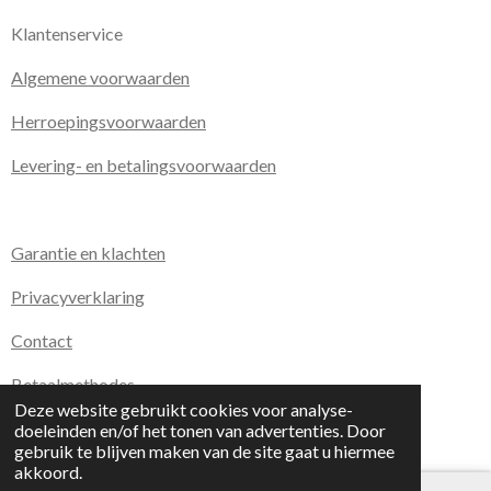
Klantenservice
Algemene voorwaarden
Herroepingsvoorwaarden
Levering- en betalingsvoorwaarden
Garantie en klachten
Privacyverklaring
Contact
Betaalmethodes
Deze website gebruikt cookies voor analyse-
© 2020 - 2026 Kirday Boetiek
doeleinden en/of het tonen van advertenties. Door
Powered by
JouwWeb
gebruik te blijven maken van de site gaat u hiermee
akkoord.