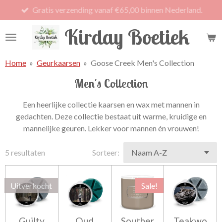
Gratis verzending vanaf €65,00 binnen Nederland.
Ga
direct
Kirday Boetiek
naar
de
hoofdinhoud
Home
»
Geurkaarsen
»
Goose Creek Men's Collection
Men's Collection
Een heerlijke collectie kaarsen en wax met mannen in
gedachten.
Deze collectie bestaat uit warme, kruidige
en
mannelijke geuren. Lekker voor mannen én vrouwen!
5 resultaten
Sorteer:
Uitverkocht
Sale!
Guilty
Oud
Souther
Teakwo