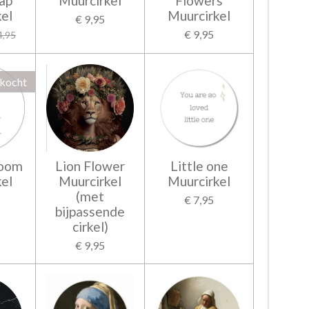
ap
Muurcirkel
Flowers
el
Muurcirkel
€ 9,95
€ 9,95
4,95
rkocht
room
Lion Flower
Little one
el
Muurcirkel
Muurcirkel
(met
€ 7,95
bijpassende
cirkel)
€ 9,95