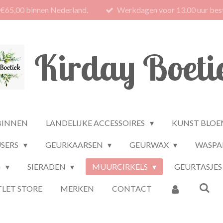
 €65,00 binnen Nederland.
Werkdagen voor 13.00 uur best
Kirday Boeti
BINNEN
LANDELIJKE ACCESSOIRES
KUNST BLOE
USERS
GEURKAARSEN
GEURWAX
WASPA
G
SIERADEN
MUURCIRKELS
GEURTASJES
LET STORE
MERKEN
CONTACT