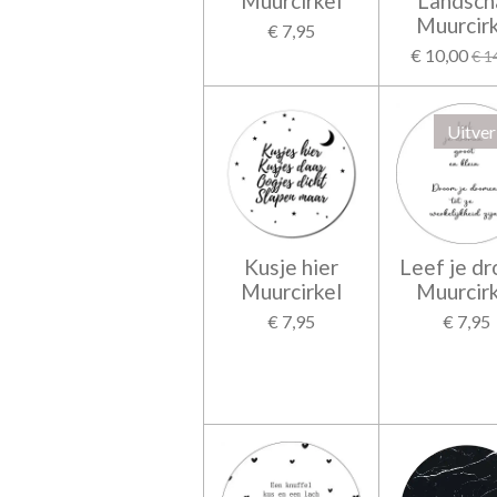
Muurcirkel
Landsch
Muurcirk
€ 7,95
€ 10,00
€ 1
Uitve
Kusje hier
Leef je d
Muurcirkel
Muurcirk
€ 7,95
€ 7,95