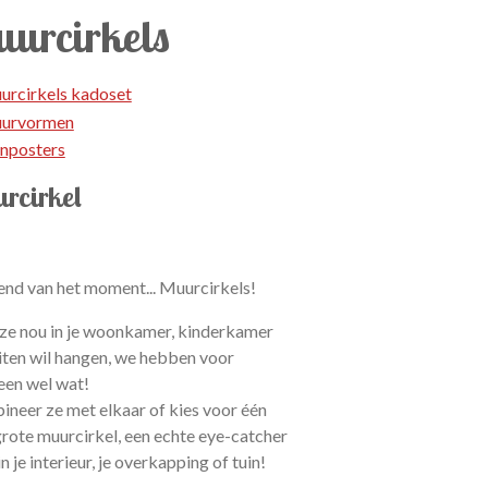
urcirkels
urcirkels kadoset
urvormen
inposters
rcirkel
end van het moment... Muurcirkels!
 ze nou in je woonkamer, kinderkamer
iten wil hangen, we hebben voor
een wel wat!
neer ze met elkaar of kies voor één
grote muurcirkel, een echte eye-catcher
n je interieur, je overkapping of tuin!