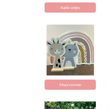
Kado setjes
Muurvormen