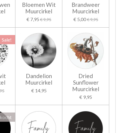
uwen
Bloemen Wit
Brandweer
el
Muurcirkel
Muurcirkel
€ 7,95
€ 5,00
€ 9,95
€ 9,95
Sale!
wit
Dandelion
Dried
el
Muurcirkel
Sunflower
Muurcirkel
€ 14,95
,95
€ 9,95
rkocht