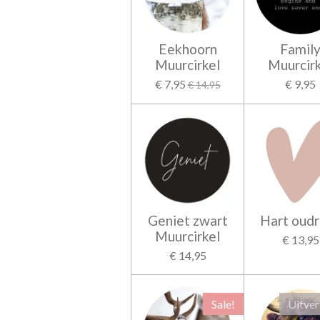
Eekhoorn
Famil
Muurcirkel
Muurcirk
€ 7,95
€ 9,95
€ 14,95
Geniet zwart
Hart oud
Muurcirkel
€ 13,95
€ 14,95
Sale!
Uitve