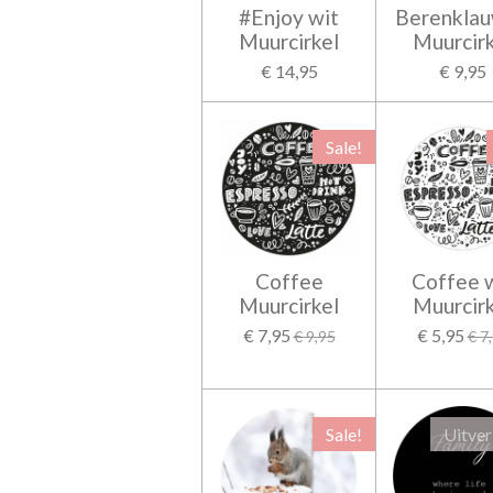
#Enjoy wit
Berenkla
Muurcirkel
Muurcirk
€ 14,95
€ 9,95
Sale!
Coffee
Coffee 
Muurcirkel
Muurcirk
€ 7,95
€ 5,95
€ 9,95
€ 7
Sale!
Uitve