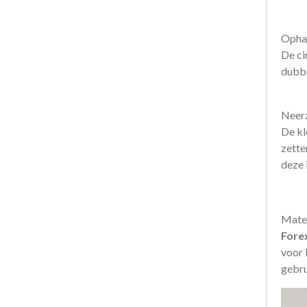
Opha
De ci
dubbe
Neerz
De kl
zette
deze i
Mater
Fore
voor 
gebru