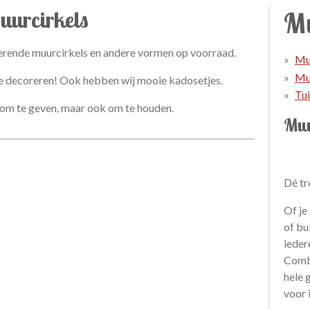
uurcirkels
Mu
erende muurcirkels en andere vormen op voorraad.
Mu
Mu
te decoreren! Ook hebben wij mooie kadosetjes.
Tu
 om te geven, maar ook om te houden.
Muu
Dé tr
Of je
of bu
ieder
Combi
hele 
voor i