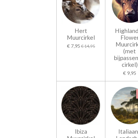
Hert
Highlan
Muurcirkel
Flowe
Muurcirk
€ 7,95
€ 14,95
(met
bijpasse
cirkel)
€ 9,95
Ibiza
Italiaa