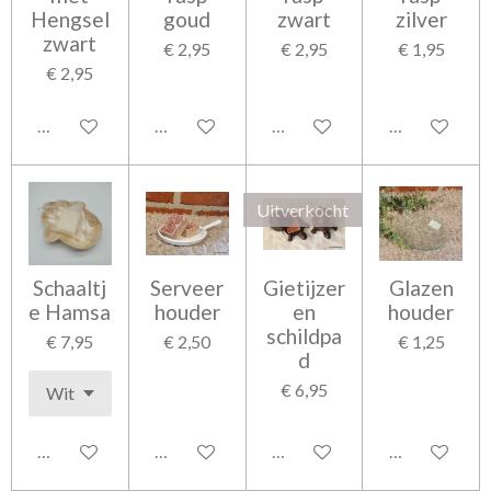
Hengsel
goud
zwart
zilver
zwart
€ 2,95
€ 2,95
€ 1,95
€ 2,95
In winkelwagen
In winkelwagen
In winkelwagen
In winkelwag
Uitverkocht
Schaaltj
Serveer
Gietijzer
Glazen
e Hamsa
houder
en
houder
schildpa
€ 7,95
€ 2,50
€ 1,25
d
€ 6,95
In winkelwagen
In winkelwagen
Houd mij op de hoogte
In winkelwag