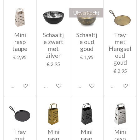
Uitverkocht
Mini
Schaaltj
Schaaltj
Tray
rasp
e zwart
e oud
met
taupe
met
goud
Hengsel
zilver
oud
€ 2,95
€ 1,95
goud
€ 2,95
€ 2,95
In winkelwagen
In winkelwagen
Houd mij op de hoogte
In winkelwag
Tray
Mini
Mini
Mini
met
rasp
rasp
rasp