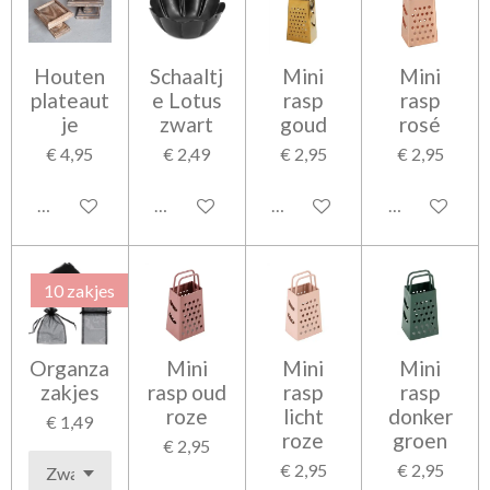
Houten
Schaaltj
Mini
Mini
plateaut
e Lotus
rasp
rasp
je
zwart
goud
rosé
€ 4,95
€ 2,49
€ 2,95
€ 2,95
In winkelwagen
In winkelwagen
In winkelwagen
In winkelwag
10 zakjes
Organza
Mini
Mini
Mini
zakjes
rasp oud
rasp
rasp
roze
licht
donker
€ 1,49
roze
groen
€ 2,95
€ 2,95
€ 2,95