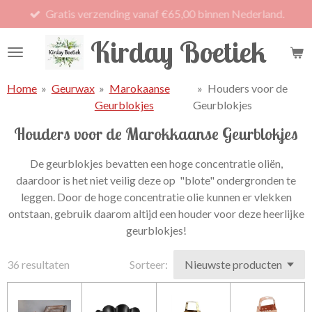
Gratis verzending vanaf €65,00 binnen Nederland.
Ga
direct
Kirday Boetiek
naar
de
hoofdinhoud
Home
»
Geurwax
»
Marokaanse
»
Houders voor de
Geurblokjes
Geurblokjes
Houders voor de Marokkaanse Geurblokjes
De geurblokjes bevatten een hoge concentratie oliën,
daardoor is het niet veilig deze op "blote" ondergronden te
leggen. Door de hoge concentratie olie kunnen er vlekken
ontstaan, gebruik daarom altijd een houder voor deze heerlijke
geurblokjes!
36 resultaten
Sorteer: