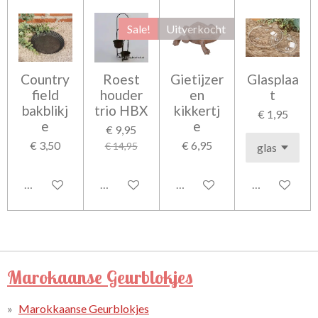
Sale!
Uitverkocht
Country
Roest
Gietijzer
Glasplaa
field
houder
en
t
bakblikj
trio HBX
kikkertj
€ 1,95
e
e
€ 9,95
€ 3,50
€ 6,95
€ 14,95
In winkelwagen
In winkelwagen
Houd mij op de hoogte
In winkelwag
Marokaanse Geurblokjes
Marokkaanse Geurblokjes