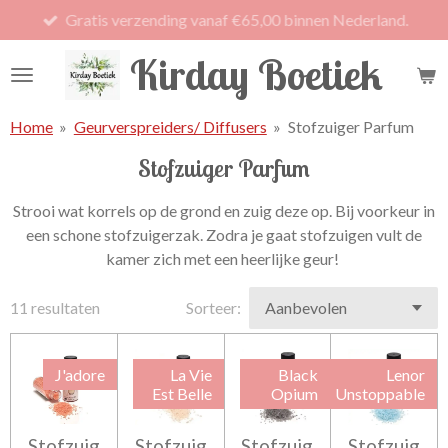
Gratis verzending vanaf €65,00 binnen Nederland.
Ga
direct
Kirday Boetiek
naar
de
hoofdinhoud
Home
»
Geurverspreiders/ Diffusers
»
Stofzuiger Parfum
Stofzuiger Parfum
Strooi wat korrels op de grond en zuig deze op. Bij voorkeur in
een schone stofzuigerzak. Zodra je gaat stofzuigen vult de
kamer zich met een heerlijke geur!
11 resultaten
Sorteer:
J'adore
La Vie
Black
Lenor
Est Belle
Opium
Unstoppable
Stofzuig
Stofzuig
Stofzuig
Stofzuig