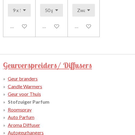
Houd mij op de hoogte
Houd mij op de hoogte
In winkelwagen
Geurverspreiders/ Diffusers
Geur branders
Candle Warmers
Geur voor Thuis
Stofzuiger Parfum
Roomspray
Auto Parfum
Aroma Diffuser
Autogeurhangers