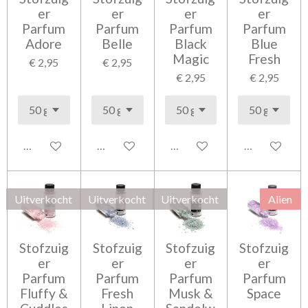
er
er
er
er
Parfum
Parfum
Parfum
Parfum
Adore
Belle
Black
Blue
Magic
Fresh
€ 2,95
€ 2,95
€ 2,95
€ 2,95
Houd mij op de hoogte
Houd mij op de hoogte
Houd mij op de hoogte
Houd mij op 
Uitverkocht
Uitverkocht
Uitverkocht
Alien
Stofzuig
Stofzuig
Stofzuig
Stofzuig
er
er
er
er
Parfum
Parfum
Parfum
Parfum
Fluffy &
Fresh
Musk &
Space