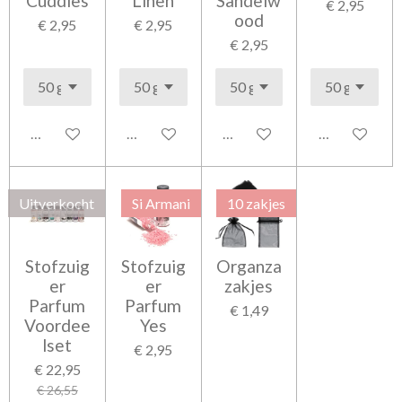
Cuddles
Linen
Sandelw
€ 2,95
ood
€ 2,95
€ 2,95
€ 2,95
Houd mij op de hoogte
Houd mij op de hoogte
Houd mij op de hoogte
Houd mij op 
Uitverkocht
Si Armani
10 zakjes
Stofzuig
Stofzuig
Organza
er
er
zakjes
Parfum
Parfum
€ 1,49
Voordee
Yes
lset
€ 2,95
€ 22,95
€ 26,55