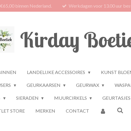
 €65,00 binnen Nederland.
Werkdagen voor 13.00 uur best
Kirday Boeti
BINNEN
LANDELIJKE ACCESSOIRES
KUNST BLOE
USERS
GEURKAARSEN
GEURWAX
WASPA
G
SIERADEN
MUURCIRKELS
GEURTASJES
LET STORE
MERKEN
CONTACT