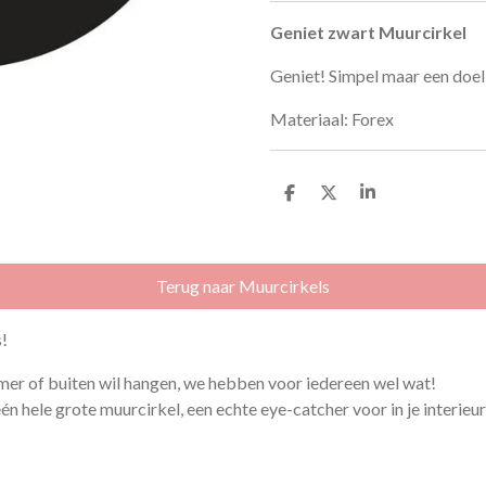
Geniet zwart Muurcirkel
Geniet! Simpel maar een doel
Materiaal: Forex
D
D
S
e
e
h
l
e
a
e
l
r
n
e
Terug naar Muurcirkels
!
mer of buiten wil hangen, we hebben voor iedereen wel wat!
n hele grote muurcirkel, een echte eye-catcher voor in je interieur,