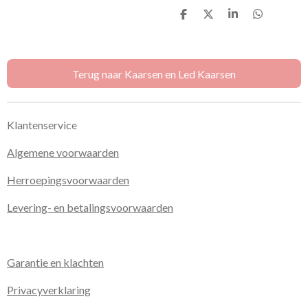
D
D
S
D
e
e
h
e
l
e
a
l
e
l
r
e
n
e
n
Terug naar Kaarsen en Led Kaarsen
Klantenservice
Algemene voorwaarden
Herroepingsvoorwaarden
Levering- en betalingsvoorwaarden
Garantie en klachten
Privacyverklaring