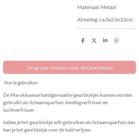
Materiaal: Metaal
Afmeting: ca.5x2,5x3,5cm
D
D
S
D
e
e
h
e
l
e
a
l
e
l
r
e
n
e
n
Terug naar Houders voor de Geurblokjes
Hoe te gebruiken:
De Marokkaanse handgemaakte geurblokjes kunnen worden
gebruikt als lichaamsparfum, kledingverfrisser en
luchtverfrisser.
Indien je het geurblokje wilt gebruiken als lichaamsparfum dan
kan je het geurblokje over de huid wrijven.