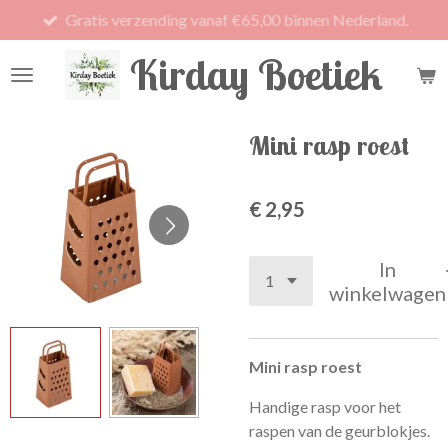
Gratis verzending vanaf €65,00 binnen Nederland.
Ga
direct
Kirday Boetiek
naar
de
hoofdinhoud
Mini rasp roest
€ 2,95
In
winkelwagen
Mini rasp roest
Handige rasp voor het
raspen van de geurblokjes.