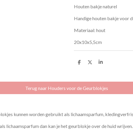
Houten bakje naturel
Handige houten bakje voor d
Materiaal: hout
20x10x5,5cm
D
D
S
e
e
h
l
e
a
e
l
r
n
e
Terug naar Houders voor de Geurblokjes
es kunnen worden gebruikt als lichaamsparfum, kledingverfrisse
 als lichaamsparfum dan kan je het geurblokje over de huid wrijven.