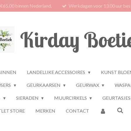
 €65,00 binnen Nederland.
Werkdagen voor 13.00 uur best
Kirday Boeti
BINNEN
LANDELIJKE ACCESSOIRES
KUNST BLOE
USERS
GEURKAARSEN
GEURWAX
WASPA
G
SIERADEN
MUURCIRKELS
GEURTASJES
LET STORE
MERKEN
CONTACT