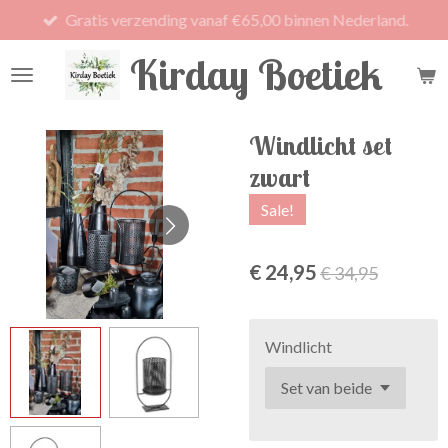
Gratis verzending vanaf €65,00 binnen Nederland.
Ga
direct
Kirday Boetiek
naar
de
hoofdinhoud
Windlicht set
zwart
Sale!
€ 24,95
€ 34,95
Windlicht