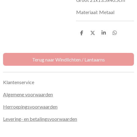
Materiaal: Metaal
D
D
S
D
e
e
h
e
l
e
a
l
e
l
r
e
n
e
n
Terug naar Windlichten / Lantaarns
Klantenservice
Algemene voorwaarden
Herroepingsvoorwaarden
Levering- en betalingsvoorwaarden