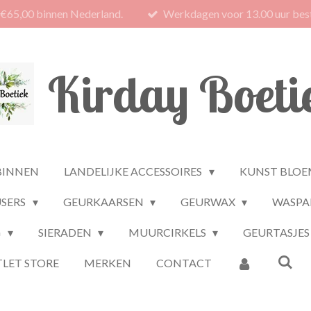
 €65,00 binnen Nederland.
Werkdagen voor 13.00 uur best
Kirday Boeti
BINNEN
LANDELIJKE ACCESSOIRES
KUNST BLOE
USERS
GEURKAARSEN
GEURWAX
WASPA
G
SIERADEN
MUURCIRKELS
GEURTASJES
LET STORE
MERKEN
CONTACT