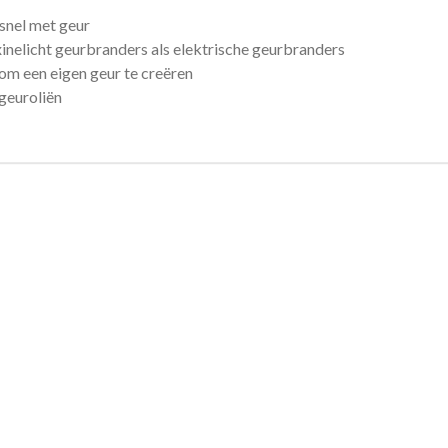
 snel met geur
inelicht geurbranders als elektrische geurbranders
om een eigen geur te creëren
geuroliën