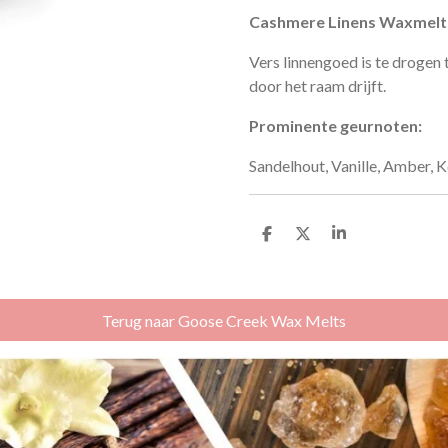
Cashmere Linens Waxmelt
Vers linnengoed is te drogen 
door het raam drijft.
Prominente geurnoten:
Sandelhout, Vanille, Amber,
D
D
S
e
e
h
l
e
a
e
l
r
n
e
Terug naar Goose Creek Wax Melts