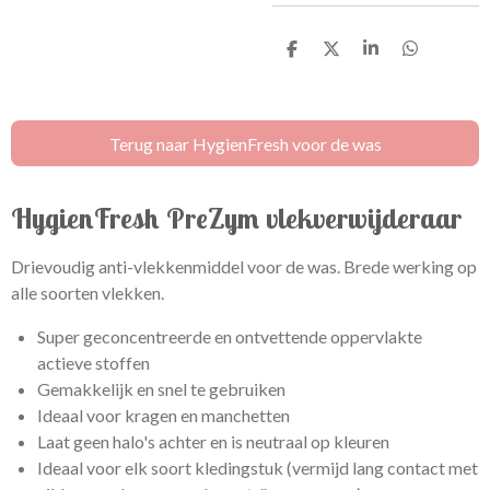
D
D
S
D
e
e
h
e
l
e
a
l
e
l
r
e
n
e
n
Terug naar HygienFresh voor de was
HygienFresh PreZym vlekverwijderaar
Drievoudig anti-vlekkenmiddel voor de was. Brede werking op
alle soorten vlekken.
Super geconcentreerde en ontvettende oppervlakte
actieve stoffen
Gemakkelijk en snel te gebruiken
Ideaal voor kragen en manchetten
Laat geen halo's achter en is neutraal op kleuren
Ideaal voor elk soort kledingstuk (vermijd lang contact met