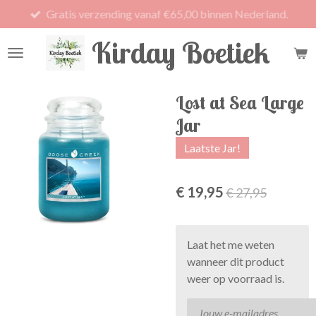
Gratis verzending vanaf €65,00 binnen Nederland.
Ga
direct
Kirday Boetiek
naar
de
hoofdinhoud
Lost at Sea Large
Jar
Laatste Jar!
€ 19,95
€ 27,95
Laat het me weten
wanneer dit product
weer op voorraad is.