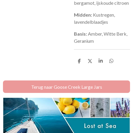
bergamot, ijskoude citroen
Midden:
Kustregen,
lavendelblaadjes
Basis:
Amber, Witte Berk,
Geranium
D
D
S
D
e
e
h
e
l
e
a
l
e
l
r
e
n
e
n
Terug naar Goose Creek Large Jars