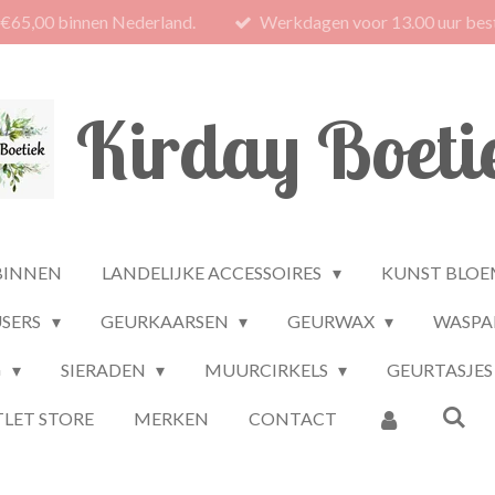
 €65,00 binnen Nederland.
Werkdagen voor 13.00 uur best
Kirday Boeti
BINNEN
LANDELIJKE ACCESSOIRES
KUNST BLOE
USERS
GEURKAARSEN
GEURWAX
WASPA
G
SIERADEN
MUURCIRKELS
GEURTASJES
LET STORE
MERKEN
CONTACT