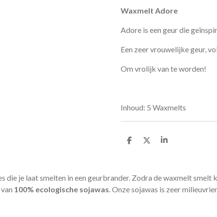
Waxmelt Adore
Adore is een geur die geïnspir
Een zeer vrouwelijke geur, vo
Om vrolijk van te worden!
Inhoud: 5 Waxmelts
D
D
S
e
e
h
l
e
a
e
l
r
n
e
 die je laat smelten in een geurbrander. Zodra de waxmelt smelt kri
 van
100% ecologische sojawas
.
Onze sojawas is zeer milieuvrien