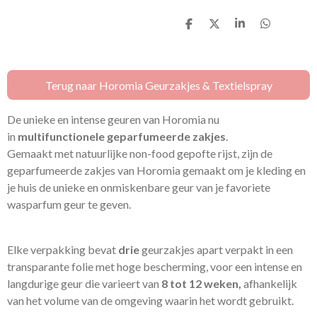
D
D
S
D
e
e
h
e
l
e
a
l
e
l
r
e
n
e
n
Terug naar Horomia Geurzakjes & Textielspray
De unieke en intense geuren van Horomia nu
in
multifunctionele geparfumeerde zakjes
.
Gemaakt met natuurlijke non-food gepofte rijst, zijn de
geparfumeerde zakjes van Horomia gemaakt om je kleding en
je huis de unieke en onmiskenbare geur van je favoriete
wasparfum geur te geven.
Elke verpakking bevat
drie
geurzakjes apart verpakt in een
transparante folie met hoge bescherming, voor een intense en
langdurige geur die varieert van
8 tot 12 weken,
afhankelijk
van het volume van de omgeving waarin het wordt gebruikt.