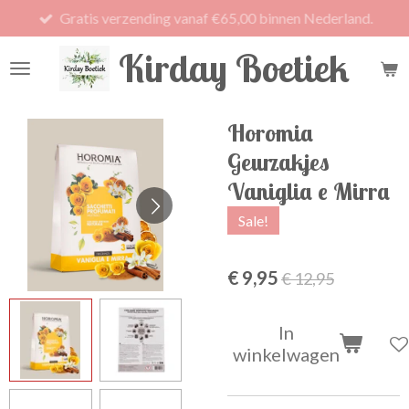
Gratis verzending vanaf €65,00 binnen Nederland.
Ga
direct
Kirday Boetiek
naar
de
hoofdinhoud
Horomia
Geurzakjes
Vaniglia e Mirra
Sale!
€ 9,95
€ 12,95
In
winkelwagen