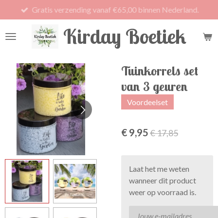
Gratis verzending vanaf €65,00 binnen Nederland.
Ga
direct
Kirday Boetiek
naar
de
hoofdinhoud
Tuinkorrels set
van 3 geuren
Voordeelset
€ 9,95
€ 17,85
Laat het me weten
wanneer dit product
weer op voorraad is.