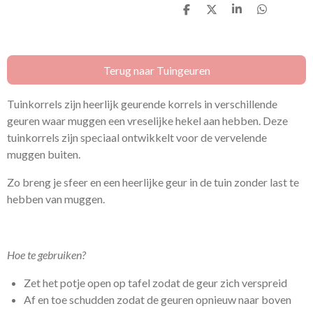
D
D
S
D
e
e
h
e
l
e
a
l
e
l
r
e
n
e
n
Terug naar Tuingeuren
Tuinkorrels zijn heerlijk geurende korrels in verschillende
geuren waar muggen een vreselijke hekel aan hebben. Deze
tuinkorrels zijn speciaal ontwikkelt voor de vervelende
muggen buiten.
Zo breng je sfeer en een heerlijke geur in de tuin zonder last te
hebben van muggen.
Hoe te gebruiken?
Zet het potje open op tafel zodat de geur zich verspreid
Af en toe schudden zodat de geuren opnieuw naar boven