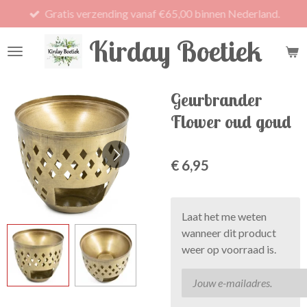
Gratis verzending vanaf €65,00 binnen Nederland.
Ga
direct
Kirday Boetiek
naar
de
hoofdinhoud
Geurbrander
Flower oud goud
€ 6,95
Laat het me weten
wanneer dit product
weer op voorraad is.