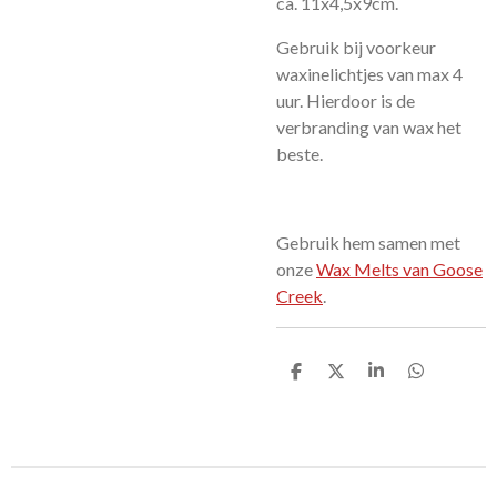
ca.
11x4,5x9cm.
Gebruik bij voorkeur
waxinelichtjes van max 4
uur. Hierdoor is de
verbranding van wax het
beste.
Gebruik hem samen met
onze
Wax Melts van Goose
Creek
.
D
D
S
D
e
e
h
e
l
e
a
l
e
l
r
e
n
e
n