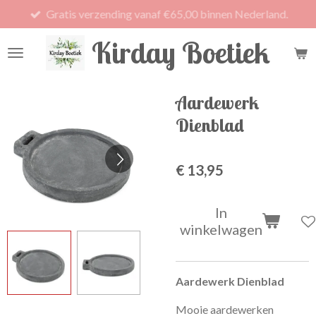
Gratis verzending vanaf €65,00 binnen Nederland.
Ga
direct
Kirday Boetiek
naar
de
hoofdinhoud
Aardewerk
Dienblad
€ 13,95
In
winkelwagen
Aardewerk Dienblad
Mooie aardewerken