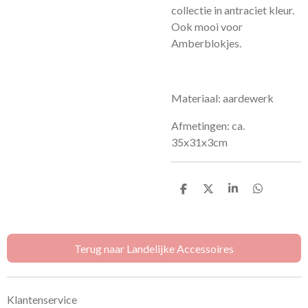
collectie in antraciet kleur.
Ook mooi voor
Amberblokjes.
Materiaal: aardewerk
Afmetingen: ca.
35x31x3cm
D
D
S
D
e
e
h
e
l
e
a
l
e
l
r
e
n
e
n
Terug naar Landelijke Accessoires
Klantenservice