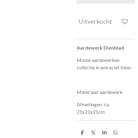
Uitverkocht
Aardewerk Dienblad
Mooie aardewerken
collectie in antraciet kleur.
Materiaal: aardewerk
Afmetingen: ca.
21x21x21cm
D
D
S
D