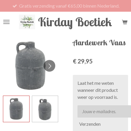
Gratis verzending vanaf €65,00 binnen Nederland.
Ga
direct
Kirday Boetiek
naar
de
hoofdinhoud
Aardewerk Vaas
€ 29,95
Laat het me weten
wanneer dit product
weer op voorraad is.
Verzenden