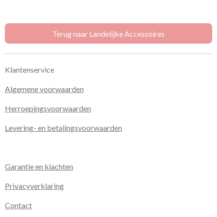
e
e
h
e
l
e
a
l
e
l
r
e
n
e
n
Terug naar Landelijke Accessoires
Klantenservice
Algemene voorwaarden
Herroepingsvoorwaarden
Levering- en betalingsvoorwaarden
Garantie en klachten
Privacyverklaring
Contact