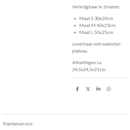
Verkrijgbaar in 3 maten:
Maat S 30x20cm
Maat M 40x23cm
Maat L 50x25cm
Leverbaar met walnoten
plateau.
Afmetingen ca.
24,5x24,5x21cm
D
D
S
D
e
e
h
e
l
e
a
l
e
l
r
e
n
e
n
Klantenservice