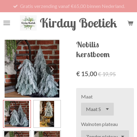
Gratis verzending vanaf €65,00 binnen Nederland.
Ga
direct
Kirday Boetiek
naar
de
hoofdinhoud
Nobilis
kerstboom
€ 15,00
€ 19,95
Maat
Walnoten plateau