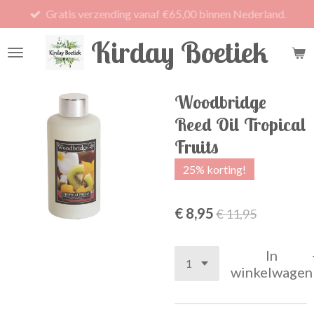
Gratis verzending vanaf €65,00 binnen Nederland.
Ga
direct
Kirday Boetiek
naar
de
hoofdinhoud
Woodbridge
Reed Oil Tropical
Fruits
25% korting!
€ 8,95
€ 11,95
In
winkelwagen