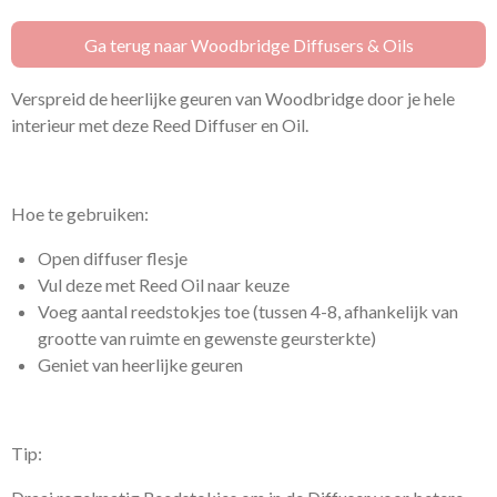
e
l
r
e
n
e
n
Ga terug naar Woodbridge Diffusers & Oils
Verspreid de heerlijke geuren van Woodbridge door je hele
interieur met deze Reed Diffuser en Oil.
Hoe te gebruiken:
Open diffuser flesje
Vul deze met Reed Oil naar keuze
Voeg aantal reedstokjes toe (tussen 4-8, afhankelijk van
grootte van ruimte en gewenste geursterkte)
Geniet van heerlijke geuren
Tip: