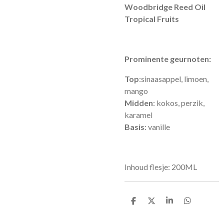
Woodbridge Reed Oil
Tropical Fruits
Prominente geurnoten:
Top
:
sinaasappel, limoen,
mango
Midden
:
kokos, perzik,
karamel
Basis
:
vanille
Inhoud flesje: 200ML
D
D
S
D
e
e
h
e
l
e
a
l