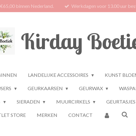
 €65,00 binnen Nederland.
Werkdagen voor 13.00 uur best
Kirday Boeti
BINNEN
LANDELIJKE ACCESSOIRES
KUNST BLOE
USERS
GEURKAARSEN
GEURWAX
WASPA
G
SIERADEN
MUURCIRKELS
GEURTASJES
LET STORE
MERKEN
CONTACT