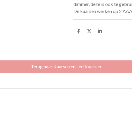
dimmer, deze is ook te gebru
De kaarsen werken op 2 AAA b
D
D
S
e
e
h
l
e
a
e
l
r
n
e
Terug naar Kaarsen en Led Kaarsen