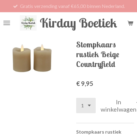
Gratis verzending vanaf €65,00 binnen Nederland.
Ga
direct
Kirday Boetiek
naar
de
hoofdinhoud
Stompkaars
rustiek Beige
Countryfield
€ 9,95
In
winkelwagen
Stompkaars rustiek