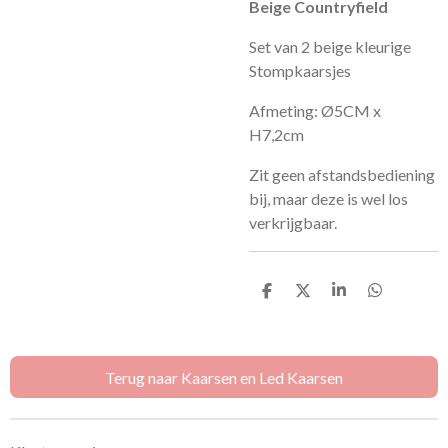
Beige Countryfield
Set van 2 beige kleurige
Stompkaarsjes
Afmeting: Ø5CM x
H7,2cm
Zit geen afstandsbediening
bij, maar deze is wel los
verkrijgbaar.
D
D
S
D
e
e
h
e
l
e
a
l
e
l
r
e
n
e
n
Terug naar Kaarsen en Led Kaarsen