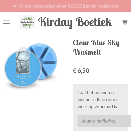
Gratis verzending vanaf €65,00 binnen Nederland.
Ga
direct
Kirday Boetiek
naar
de
hoofdinhoud
Clear Blue Sky
Waxmelt
€ 6,50
Laat het me weten
wanneer dit product
weer op voorraad is.