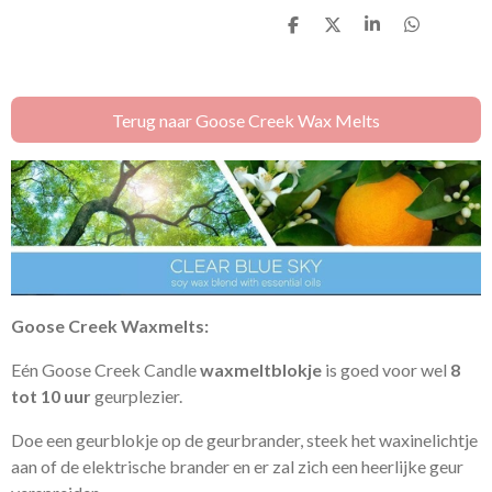
D
D
S
D
e
e
h
e
l
e
a
l
e
l
r
e
n
e
n
Terug naar Goose Creek Wax Melts
Goose Creek
Waxmelts
:
Eén Goose Creek Candle
waxmeltblokje
is goed voor wel
8
tot 10 uur
geurplezier.
Doe een geurblokje op de geurbrander, steek het waxinelichtje
aan of de elektrische brander en er zal zich een heerlijke geur