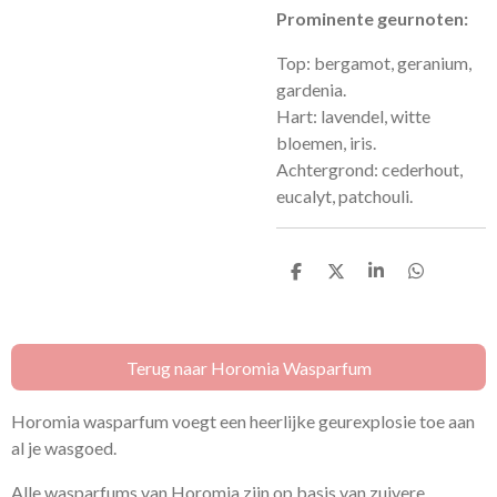
Prominente geurnoten:
Top: bergamot, geranium,
gardenia.
Hart: lavendel, witte
bloemen, iris.
Achtergrond: cederhout,
eucalyt, patchouli.
D
D
S
D
e
e
h
e
l
e
a
l
e
l
r
e
n
e
n
Terug naar Horomia Wasparfum
Horomia wasparfum voegt een heerlijke geurexplosie toe aan
al je wasgoed.
Alle wasparfums van Horomia zijn op basis van zuivere