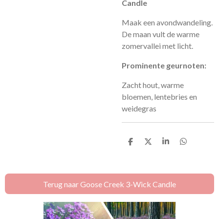
Candle
Maak een avondwandeling.
De maan vult de warme
zomervallei met licht.
Prominente geurnoten:
Zacht hout, warme
bloemen, lentebries en
weidegras
D
D
S
D
e
e
h
e
l
e
a
l
e
l
r
e
n
e
n
Terug naar Goose Creek 3-Wick Candle