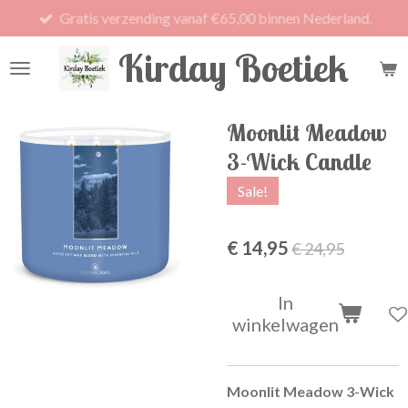
Gratis verzending vanaf €65,00 binnen Nederland.
Ga
direct
Kirday Boetiek
naar
de
hoofdinhoud
Moonlit Meadow
3-Wick Candle
Sale!
€ 14,95
€ 24,95
In
winkelwagen
Moonlit Meadow 3-Wick