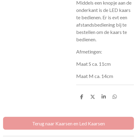
Middels een knopje aan de
onderkant is de LED kaars
te bedienen. Er is evt een
afstandsbediening bij te
bestellen om de kaars te
bedienen.
Afmetingen:
Maat S ca. 11cm
Maat M ca. 14cm
D
D
S
D
e
e
h
e
l
e
a
l
e
l
r
e
n
e
n
Terug naar Kaarsen en Led Kaarsen