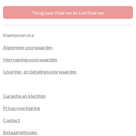
e
l
r
e
n
e
n
Terug naar Kaarsen en Led Kaarsen
Klantenservice
Algemene voorwaarden
Herroepingsvoorwaarden
Levering- en betalingsvoorwaarden
Garantie en klachten
Privacyverklaring
Contact
Betaalmethodes