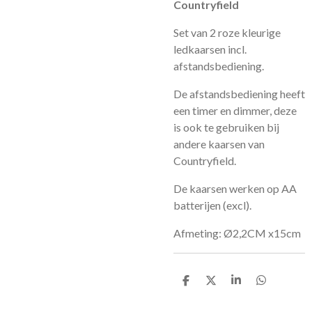
Countryfield
Set van 2 roze kleurige
ledkaarsen incl.
afstandsbediening.
De afstandsbediening heeft
een timer en dimmer, deze
is ook te gebruiken bij
andere kaarsen van
Countryfield.
De kaarsen werken op AA
batterijen (excl).
Afmeting: Ø2,2CM x15cm
D
D
S
D
e
e
h
e
l
e
a
l