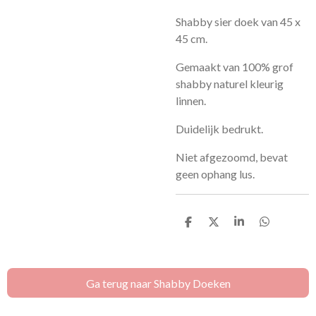
Shabby sier doek van 45 x
45 cm.
Gemaakt van 100% grof
shabby naturel kleurig
linnen.
Duidelijk bedrukt.
Niet afgezoomd, bevat
geen ophang lus.
D
D
S
D
e
e
h
e
l
e
a
l
e
l
r
e
n
e
n
Ga terug naar Shabby Doeken