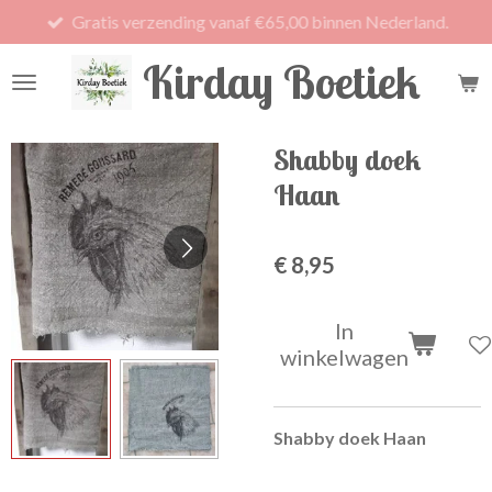
Gratis verzending vanaf €65,00 binnen Nederland.
Ga
direct
Kirday Boetiek
naar
de
hoofdinhoud
Shabby doek
Haan
€ 8,95
In
winkelwagen
Shabby doek Haan