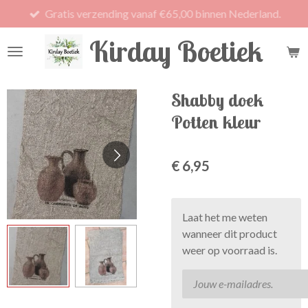
Gratis verzending vanaf €65,00 binnen Nederland.
Ga
direct
Kirday Boetiek
naar
de
hoofdinhoud
Shabby doek
Potten kleur
€ 6,95
Laat het me weten
wanneer dit product
weer op voorraad is.