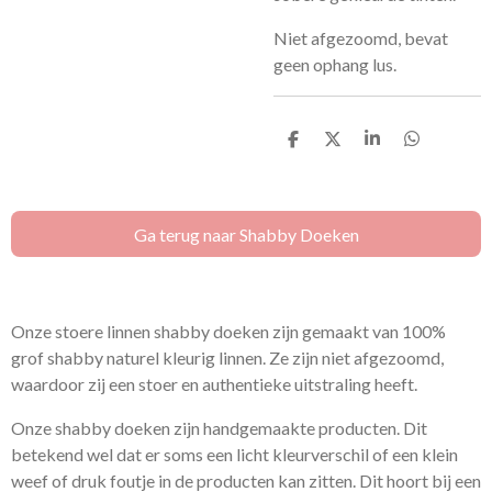
Niet afgezoomd, bevat
geen ophang lus.
D
D
S
D
e
e
h
e
l
e
a
l
e
l
r
e
n
e
n
Ga terug naar Shabby Doeken
Onze stoere linnen shabby doeken zijn gemaakt van 100%
grof shabby naturel kleurig linnen. Ze zijn niet afgezoomd,
waardoor zij een stoer en authentieke uitstraling heeft.
Onze shabby doeken zijn handgemaakte producten. Dit
betekend wel dat er soms een licht kleurverschil of een klein
weef of druk foutje in de producten kan zitten. Dit hoort bij een