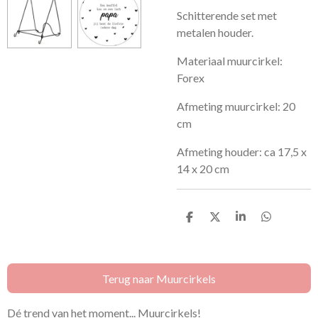
Schitterende set met
metalen houder.
Materiaal muurcirkel:
Forex
Afmeting muurcirkel: 20
cm
Afmeting houder: ca
17,5 x
14 x 20 cm
D
D
S
D
e
e
h
e
l
e
a
l
e
l
r
e
n
e
n
Terug naar Muurcirkels
Dé trend van het moment... Muurcirkels!