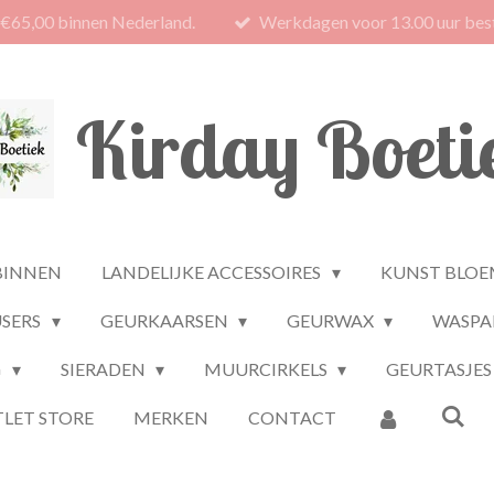
 €65,00 binnen Nederland.
Werkdagen voor 13.00 uur best
Kirday Boeti
BINNEN
LANDELIJKE ACCESSOIRES
KUNST BLOE
USERS
GEURKAARSEN
GEURWAX
WASPA
G
SIERADEN
MUURCIRKELS
GEURTASJES
LET STORE
MERKEN
CONTACT