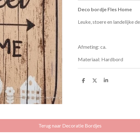
Deco bordje Fles Home
Leuke, stoere en landelijke d
Afmeting: ca.
Materiaal: Hardbord
D
D
S
e
e
h
l
e
a
e
l
r
n
e
Terug naar Decoratie Bordjes