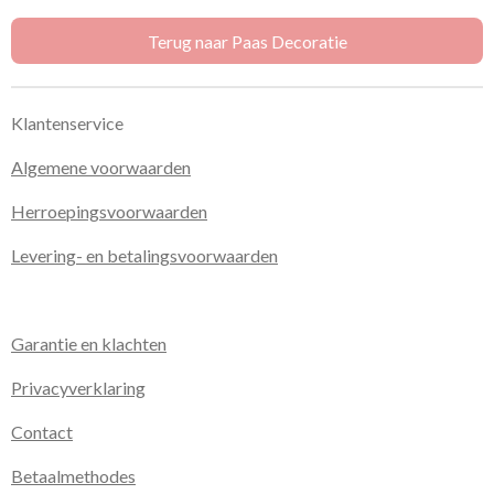
e
l
r
e
n
e
n
Terug naar Paas Decoratie
Klantenservice
Algemene voorwaarden
Herroepingsvoorwaarden
Levering- en betalingsvoorwaarden
Garantie en klachten
Privacyverklaring
Contact
Betaalmethodes