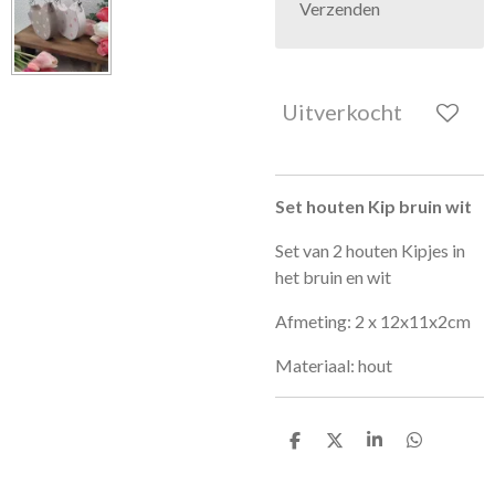
Verzenden
Uitverkocht
Set houten Kip bruin wit
Set van 2 houten Kipjes in
het bruin en wit
Afmeting: 2 x
12x11x2cm
Materiaal: hout
D
D
S
D
e
e
h
e
l
e
a
l