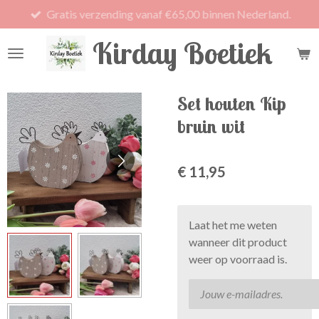
Gratis verzending vanaf €65,00 binnen Nederland.
Ga
direct
Kirday Boetiek
naar
de
hoofdinhoud
Set houten Kip
bruin wit
€ 11,95
Laat het me weten
wanneer dit product
weer op voorraad is.