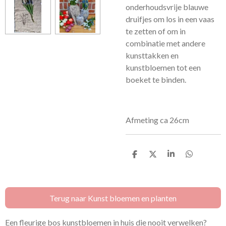
onderhoudsvrije blauwe
druifjes om los in een vaas
te zetten of om in
combinatie met andere
kunsttakken en
kunstbloemen tot een
boeket te binden.
Afmeting ca 26cm
D
D
S
D
e
e
h
e
l
e
a
l
e
l
r
e
n
e
n
Terug naar Kunst bloemen en planten
Een fleurige bos kunstbloemen in huis die nooit verwelken?