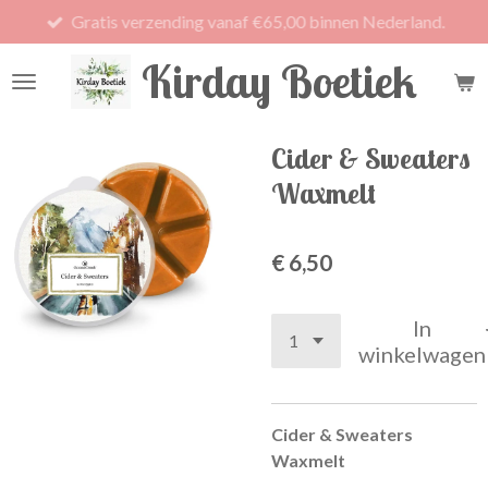
Gratis verzending vanaf €65,00 binnen Nederland.
Ga
direct
Kirday Boetiek
naar
de
hoofdinhoud
Cider & Sweaters
Waxmelt
€ 6,50
In
winkelwagen
Cider & Sweaters
Waxmelt