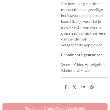
E
en heerlijke geur die je
meeneemt naar gezellige
herfstavonden bij de open
haard. Stel je voor dat je
gewikkeld in een warme,
oversized trui nipt aan een
dampende mok
versgeperste appelcider.
Prominente geurnoten:
Warme Cider, Appelgebak,
Bladeren & Haver
D
D
S
D
e
e
h
e
l
e
a
l
e
l
r
e
n
e
n
Terug naar Goose Creek Wax Melts