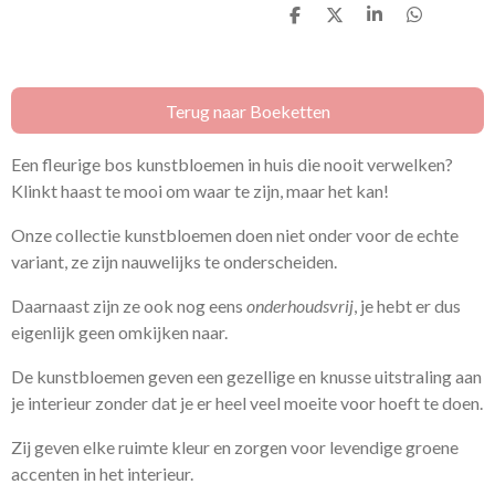
D
D
S
D
e
e
h
e
l
e
a
l
e
l
r
e
n
e
n
Terug naar Boeketten
Een fleurige bos kunstbloemen in huis die nooit verwelken?
Klinkt haast te mooi om waar te zijn, maar het kan!
Onze collectie kunstbloemen doen niet onder voor de echte
variant, ze zijn nauwelijks te onderscheiden.
Daarnaast zijn ze ook nog eens
onderhoudsvrij
, je hebt er dus
eigenlijk geen omkijken naar.
D
e kunstbloemen geven een gezellige en knusse uitstraling aan
je interieur zonder dat je er heel veel moeite voor hoeft te doen.
Zij geven elke ruimte kleur en zorgen voor levendige groene
accenten in het interieur.