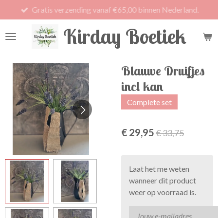
Gratis verzending vanaf €65,00 binnen Nederland.
Ga
direct
Kirday Boetiek
naar
de
hoofdinhoud
Blauwe Druifjes
incl kan
Complete set
€ 29,95
€ 33,75
Laat het me weten
wanneer dit product
weer op voorraad is.