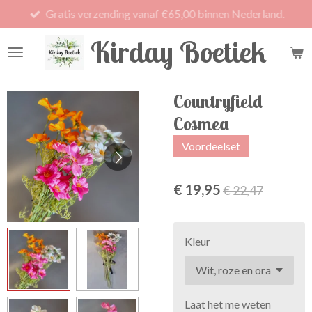
Gratis verzending vanaf €65,00 binnen Nederland.
Ga
direct
Kirday Boetiek
naar
de
hoofdinhoud
Countryfield
Cosmea
Voordeelset
€ 19,95
€ 22,47
Kleur
Laat het me weten