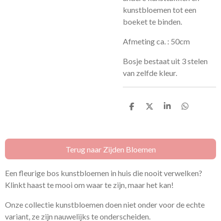
kunstbloemen tot een
boeket te binden.
Afmeting ca. : 50cm
Bosje bestaat uit 3 stelen
van zelfde kleur.
D
D
S
D
e
e
h
e
l
e
a
l
e
l
r
e
n
e
n
Terug naar Zijden Bloemen
Een fleurige bos kunstbloemen in huis die nooit verwelken?
Klinkt haast te mooi om waar te zijn, maar het kan!
Onze collectie kunstbloemen doen niet onder voor de echte
variant, ze zijn nauwelijks te onderscheiden.