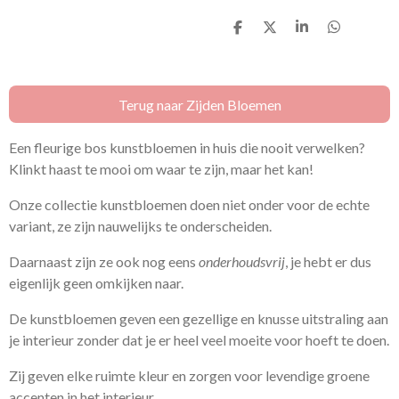
D
D
S
D
e
e
h
e
l
e
a
l
e
l
r
e
n
e
n
Terug naar Zijden Bloemen
Een fleurige bos kunstbloemen in huis die nooit verwelken?
Klinkt haast te mooi om waar te zijn, maar het kan!
Onze collectie kunstbloemen doen niet onder voor de echte
variant, ze zijn nauwelijks te onderscheiden.
Daarnaast zijn ze ook nog eens
onderhoudsvrij
, je hebt er dus
eigenlijk geen omkijken naar.
D
e kunstbloemen geven een gezellige en knusse uitstraling aan
je interieur zonder dat je er heel veel moeite voor hoeft te doen.
Zij geven elke ruimte kleur en zorgen voor levendige groene
accenten in het interieur.