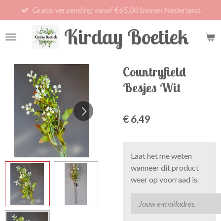
Gratis verzending vanaf €65,00 binnen Nederland.
Ga
direct
Kirday Boetiek
naar
de
hoofdinhoud
Countryfield
Besjes Wit
€ 6,49
Laat het me weten
wanneer dit product
weer op voorraad is.