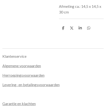
Afmeting ca.:
14,5 x 14,5 x
30 cm
D
D
S
D
e
e
h
e
l
e
a
l
e
l
r
e
n
e
n
Klantenservice
Algemene voorwaarden
Herroepingsvoorwaarden
Levering- en betalingsvoorwaarden
Garantie en klachten