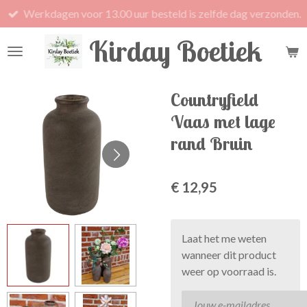
Werkdagen voor 13.00 uur besteld is zelfde dag verzonden.
Ga
direct
Kirday Boetiek
naar
de
hoofdinhoud
Countryfield
Vaas met lage
rand Bruin
€ 12,95
Laat het me weten
wanneer dit product
weer op voorraad is.