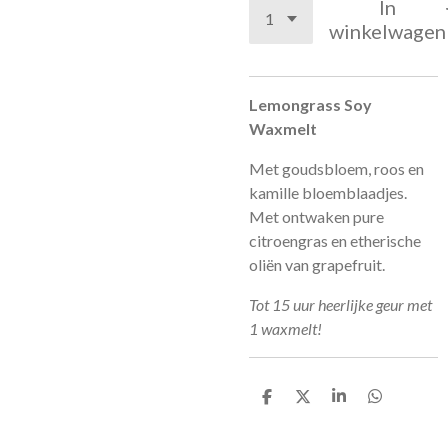
In
winkelwagen
Lemongrass Soy
Waxmelt
Met goudsbloem, roos en
kamille bloemblaadjes.
Met ontwaken pure
citroengras en etherische
oliën van grapefruit.
Tot 15 uur heerlijke geur met
1 waxmelt!
D
D
S
D
e
e
h
e
l
e
a
l