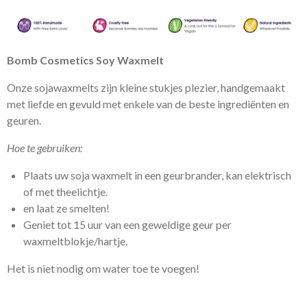
e
l
r
e
n
e
n
Bomb Cosmetics Soy Waxmelt
Onze sojawaxmelts zijn kleine stukjes plezier, handgemaakt
met liefde en gevuld met enkele van de beste ingrediënten en
geuren.
Hoe te gebruiken:
Plaats uw soja waxmelt in een geurbrander, kan elektrisch
of met theelichtje.
en laat ze smelten!
Geniet tot 15 uur van een geweldige geur per
waxmeltblokje/hartje.
Het is niet nodig om water toe te voegen!