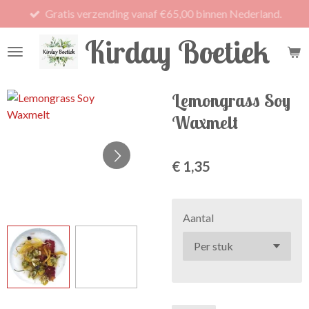
Gratis verzending vanaf €65,00 binnen Nederland.
Ga
direct
Kirday Boetiek
naar
de
hoofdinhoud
Lemongrass Soy
Waxmelt
€ 1,35
Aantal