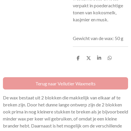
verpakt in poederachtige
tonen van kokosmelk,
kasjmier en musk.
Gewicht van de wax: 50 g
D
D
S
D
e
e
h
e
l
e
a
l
e
l
r
e
n
e
n
Terug naar Vellutier Waxmelts
De wax bestaat uit 2 blokken die makkelijk van elkaar af te
breken zijn. Door het dunne lange ontwerp zijn de 2 blokken
ook prima in nog kleinere stukken te breken als je bijvoorbeeld
minder wax per keer wil gebruiken, of omdat je een kleine
brander hebt. Daarnaast is het mogelijk om de verschillende