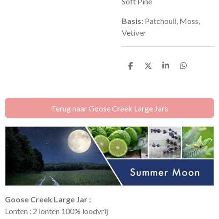
Soft Pine
Basis:
Patchouli, Moss,
Vetiver
D
D
S
D
e
e
h
e
l
e
a
l
e
l
r
e
n
e
n
Terug naar Goose Creek Large Jars
Goose Creek Large Jar :
Lonten : 2 lonten 100% loodvrij