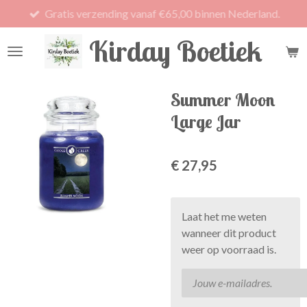
Gratis verzending vanaf €65,00 binnen Nederland.
Ga
direct
Kirday Boetiek
naar
de
hoofdinhoud
Summer Moon
Large Jar
€ 27,95
Laat het me weten
wanneer dit product
weer op voorraad is.