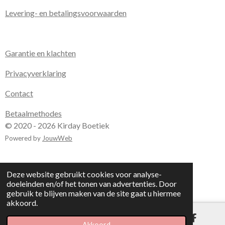
Levering- en betalingsvoorwaarden
Garantie en klachten
Privacyverklaring
Contact
Betaalmethodes
© 2020 - 2026 Kirday Boetiek
Powered by
JouwWeb
Deze website gebruikt cookies voor analyse-
doeleinden en/of het tonen van advertenties. Door
gebruik te blijven maken van de site gaat u hiermee
akkoord.
Akkoord