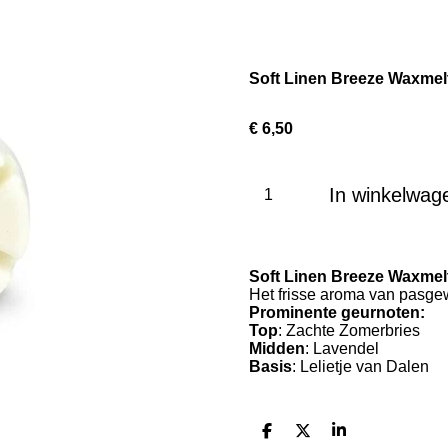
Soft Linen Breeze Waxmel
€ 6,50
In winkelwag
Soft Linen Breeze Waxmel
Het frisse aroma van pasge
Prominente geurnoten:
Top
: Zachte Zomerbries
Midden
: Lavendel
Basis
: Lelietje van Dalen
D
D
S