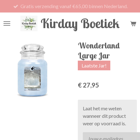
Gratis verzending vanaf €65,00 binnen Nederland.
Ga
direct
Kirday Boetiek
naar
de
hoofdinhoud
Wonderland
Large Jar
Laatste Jar!
€ 27,95
Laat het me weten
wanneer dit product
weer op voorraad is.