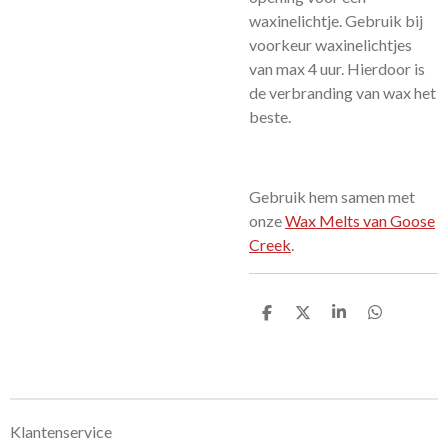
waxinelichtje. Gebruik bij
voorkeur waxinelichtjes
van max 4 uur. Hierdoor is
de verbranding van wax het
beste.
Gebruik hem samen met
onze
Wax Melts van Goose
Creek
.
D
D
S
D
e
e
h
e
l
e
a
l
e
l
r
e
n
e
n
Klantenservice