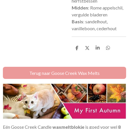
herfstbessen
Midden
: Rome appelschil,
vergulde bladeren
Basis
: sandelhout,
vanilleboon, cederhout
D
D
S
D
e
e
h
e
l
e
a
l
e
l
r
e
n
e
n
Terug naar Goose Creek Wax Melts
Eén Goose Creek Candle
waxmeltblokje
is goed voor wel
8