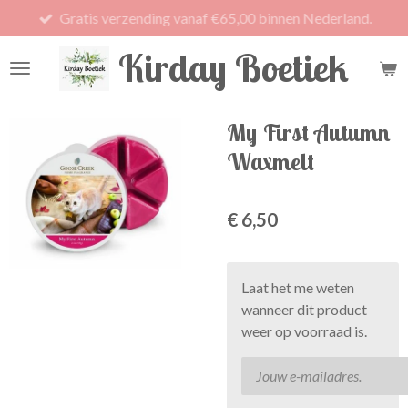
Gratis verzending vanaf €65,00 binnen Nederland.
Ga
direct
Kirday Boetiek
naar
de
hoofdinhoud
My First Autumn
Waxmelt
€ 6,50
Laat het me weten
wanneer dit product
weer op voorraad is.