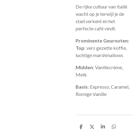
De rijke cultuur van Italië
wacht op je terwijl je de
stad verkent en het
perfecte café vindt.
Prominente Geurnoten:
Top
:
vers gezette koffie,
luchtige marshmallows
Midden
: Vanillecrème,
Melk
Basis
: Expresso, Caramel,
Romige Vanille
D
D
S
D
e
e
h
e