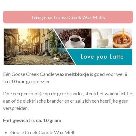
l
e
a
l
e
l
r
e
n
e
n
Terug naar Goose Creek Wax Melts
Eén Goose Creek Candle
waxmeltblokje
is goed voor wel
8
tot 10 uur
geurplezier.
Doe een geurblokje op de geurbrander, steek het waxinelichtje
aan of de elektrische brander en er zal zich een heerlijke geur
verspreiden.
Het gewicht is ca. 10 gram
Goose Creek Candle Wax Melt