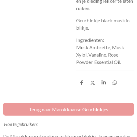
en je kleding lekker te laten
ruiken.
Geurblokje black musk in
blikje.
Ingrediënten:
Musk Ambrette, Musk
Xylol, Vanaline, Rose
Powder, Essential Oil.
D
D
S
D
e
e
h
e
l
e
a
l
e
l
r
e
n
e
n
Terug naar Marokkaanse Geurblokjes
Hoe te gebruiken:
De Marokkaanse handgemaakte geurblokjes kunnen worden