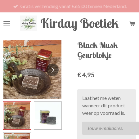
Gratis verzending vanaf €65,00 binnen Nederland.
Ga
direct
Kirday Boetiek
naar
de
hoofdinhoud
Black Musk
Geurblokje
€ 4,95
Laat het me weten
wanneer dit product
weer op voorraad is.