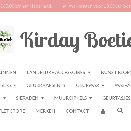
 €65,00 binnen Nederland.
Werkdagen voor 13.00 uur best
Kirday Boeti
BINNEN
LANDELIJKE ACCESSOIRES
KUNST BLOE
USERS
GEURKAARSEN
GEURWAX
WASPA
G
SIERADEN
MUURCIRKELS
GEURTASJES
LET STORE
MERKEN
CONTACT