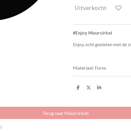
Uitverkocht
#Enjoy Muurcirkel
Enjoy, echt genieten met de z
Materiaal: Forex
D
D
S
e
e
h
l
e
a
e
l
r
n
e
Terug naar Muurcirkels
!