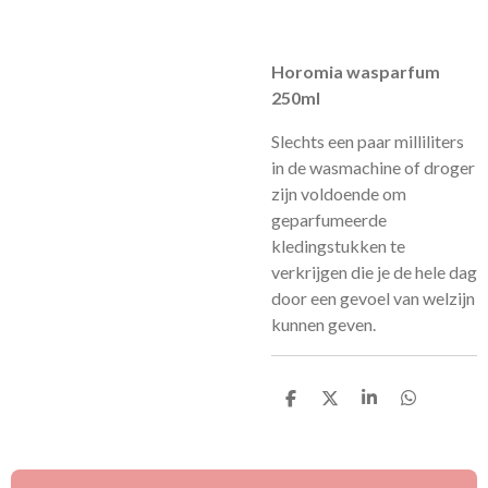
Horomia wasparfum
250ml
Slechts een paar milliliters
in de wasmachine of droger
zijn voldoende om
geparfumeerde
kledingstukken te
verkrijgen die je de hele dag
door een gevoel van welzijn
kunnen geven.
D
D
S
D
e
e
h
e
l
e
a
l
e
l
r
e
n
e
n