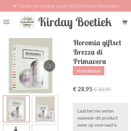
Gratis verzending vanaf €65,00 binnen Nederland.
Ga
direct
Kirday Boetiek
naar
de
hoofdinhoud
Horomia giftset
Brezza di
Primavera
Voordeelset
€ 28,95
€ 30,90
Laat het me weten
wanneer dit product
weer op voorraad is.