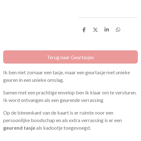
D
D
S
D
e
e
h
e
l
e
a
l
e
l
r
e
n
e
n
Terug naar Geurtasjes
Ik ben niet zomaar een tasje, maar een geurtasje met unieke
geuren in een unieke omslag.
Samen met een prachtige envelop ben ik klaar om te versturen.
Ik word ontvangen als een geurende verrassing.
Op de binnenkant van de kaart is er ruimte voor een
persoonlijke boodschap en als extra verrassing is er een
geurend tasje
als kadootje toegevoegd.